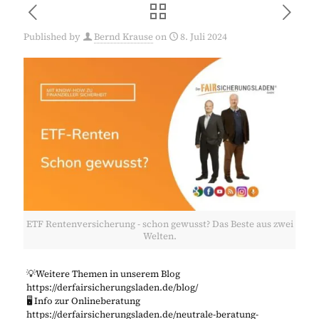
Published by
Bernd Krause
on
8. Juli 2024
ETF Rentenversicherung - schon gewusst? Das Beste aus zwei
Welten.
💡Weitere Themen in unserem Blog
https://derfairsicherungsladen.de/blog/
🖥️ Info zur Onlineberatung
https://derfairsicherungsladen.de/neutrale-beratung-