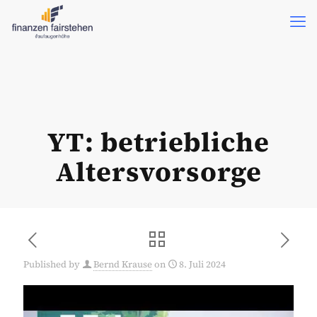
YT: betriebliche
Altersvorsorge
Published by
Bernd Krause
on
8. Juli 2024